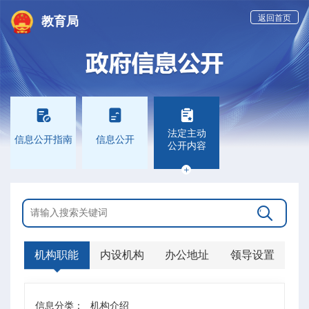
返回首页
教育局



法定主动
信息公开指南
信息公开
公开内容


机构职能
内设机构
办公地址
领导设置
信息分类：
机构介绍