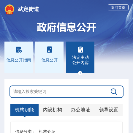
返回首页
武定街道



法定主动
信息公开指南
信息公开
公开内容


机构职能
内设机构
办公地址
领导设置
信息分类：
机构介绍