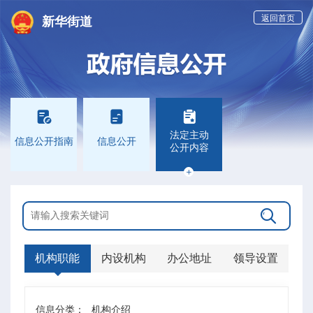
返回首页
新华街道



法定主动
信息公开指南
信息公开
公开内容


机构职能
内设机构
办公地址
领导设置
信息分类：
机构介绍