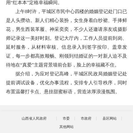
用“红本本”定格幸福瞬间。
上午8时许，平城区市民中心四楼的婚姻登记处门口已
是人头攒动。新人们精心装扮，女生身着白纱裙、手捧鲜
花，男生西装革履、神采奕奕，不少人还邀请亲友或摄影
师记录这一美好时刻。登记大厅内，工作人员提前到岗、
延时服务，从材料审核、信息录入到签字按印、盖章发
证，每一步都高效顺畅。刚领到结婚证的一对新人迫不及
待地在“真爱”主题背景墙前合影，脸上的幸福藏不住。
据介绍，为应对登记高峰，平城区民政局婚姻登记处
提前调试设备，优化办事流程，安排专人引导秩序，同时
布置温馨打卡点、悬挂甜蜜标语，营造浓厚浪漫氛围。
山西省人民政府
市委
市政府
县区网站
其他网站