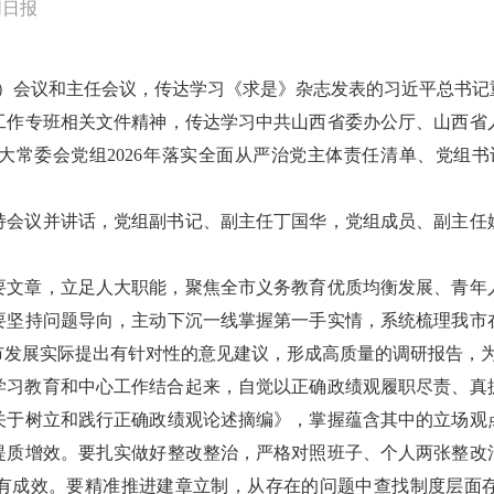
同日报
大）会议和主任会议，传达学习《求是》杂志发表的习近平总书
工作专班相关文件精神，传达学习中共山西省委办公厅、山西省
常委会党组2026年落实全面从严治党主体责任清单、党组书
持会议并讲话，党组副书记、副主任丁国华，党组成员、副主任
要文章，立足人大职能，聚焦全市义务教育优质均衡发展、青年
要坚持问题导向，主动下沉一线掌握第一手实情，系统梳理我市
市发展实际提出有针对性的意见建议，形成高质量的调研报告，
学习教育和中心工作结合起来，自觉以正确政绩观履职尽责、真
关于树立和践行正确政绩观论述摘编》，掌握蕴含其中的立场观
提质增效。要扎实做好整改整治，严格对照班子、个人两张整改
有成效。要精准推进建章立制，从存在的问题中查找制度层面