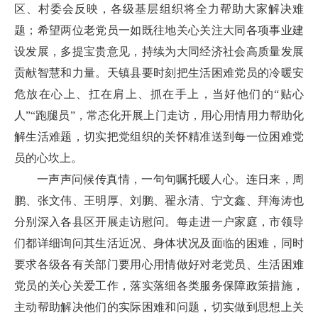
区、村委会反映，各级基层组织将全力帮助大家解决难
题；希望两位老党员一如既往地关心关注大同各项事业建
设发展，多提宝贵意见，持续为大同经济社会高质量发展
贡献智慧和力量。天镇县要时刻把生活困难党员的冷暖安
危放在心上、扛在肩上、抓在手上，当好他们的“贴心
人”“跑腿员”，常态化开展上门走访，用心用情用力帮助化
解生活难题，切实把党组织的关怀精准送到每一位困难党
员的心坎上。
一声声问候传真情，一句句嘱托暖人心。连日来，周
鹏、张文伟、王明厚、刘鹏、翟永清、宁文鑫、拜海涛也
分别深入各县区开展走访慰问。每走进一户家庭，市领导
们都详细询问其生活近况、身体状况及面临的困难，同时
要求各级各有关部门要用心用情做好对老党员、生活困难
党员的关心关爱工作，落实落细各类服务保障政策措施，
主动帮助解决他们的实际困难和问题，切实做到思想上关