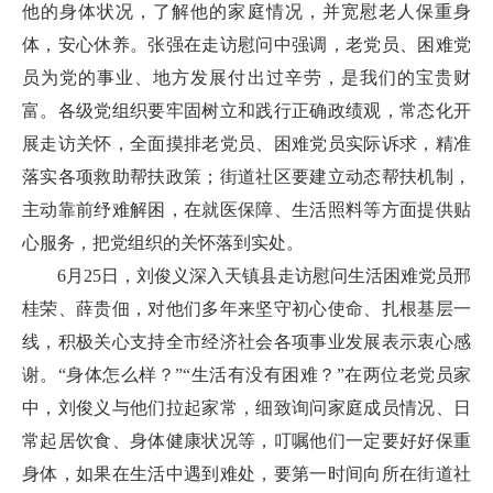
他的身体状况，了解他的家庭情况，并宽慰老人保重身
体，安心休养。张强在走访慰问中强调，老党员、困难党
员为党的事业、地方发展付出过辛劳，是我们的宝贵财
富。各级党组织要牢固树立和践行正确政绩观，常态化开
展走访关怀，全面摸排老党员、困难党员实际诉求，精准
落实各项救助帮扶政策；街道社区要建立动态帮扶机制，
主动靠前纾难解困，在就医保障、生活照料等方面提供贴
心服务，把党组织的关怀落到实处。
6月25日，刘俊义深入天镇县走访慰问生活困难党员邢
桂荣、薛贵佃，对他们多年来坚守初心使命、扎根基层一
线，积极关心支持全市经济社会各项事业发展表示衷心感
谢。“身体怎么样？”“生活有没有困难？”在两位老党员家
中，刘俊义与他们拉起家常，细致询问家庭成员情况、日
常起居饮食、身体健康状况等，叮嘱他们一定要好好保重
身体，如果在生活中遇到难处，要第一时间向所在街道社