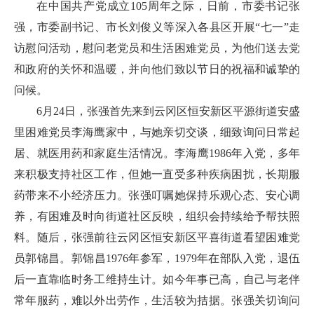
在中国共产党成立105周年之际，日前，市委书记张
强，市委副书记、市长刘俊义等深入各县区开展“七一”走
访慰问活动，慰问老党员和生活困难党员，为他们送去党
和政府的关怀和温暖，并向他们致以节日的祝福和诚挚的
问候。
6月24日，张强首先来到云冈区恒安新区平源街道安盛
里困难党员李海鹰家中，与她亲切交谈，细致询问日常起
居、就医用药和家庭生活情况。李海鹰1986年入党，多年
来积极支持社区工作，但她一直受多种疾病困扰，长期服
药带来不小经济压力。张强叮嘱她保持乐观心态、安心调
养，有困难及时向街道社区反映，组织会持续给予帮扶照
料。随后，张强前往云冈区恒安新区平喜街道看望困难党
员郭锦昌。郭锦昌1976年参军，1979年在部队入党，退伍
后一直靠临时务工维持生计。如今年事已高，自己与老伴
常年服药，难以外出劳作，生活较为拮据。张强关切询问