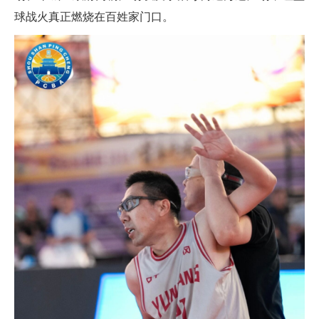
球战火真正燃烧在百姓家门口。