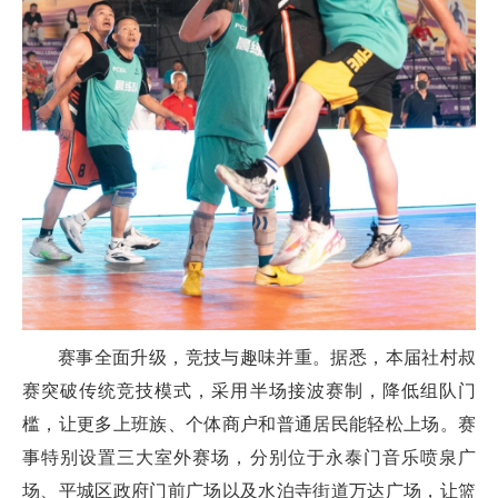
赛事全面升级，竞技与趣味并重。据悉，本届社村叔
赛突破传统竞技模式，采用半场接波赛制，降低组队门
槛，让更多上班族、个体商户和普通居民能轻松上场。赛
事特别设置三大室外赛场，分别位于永泰门音乐喷泉广
场、平城区政府门前广场以及水泊寺街道万达广场，让篮