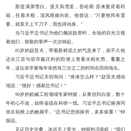
那是满屏雪白。漫天风雪里，吾哈斯·苏来曼背着药
箱，拄着木棍，顶风艰难向前。他曾说：“只要牧民有需
要，就算天上下刀子，我也得动身。”
当习近平总书记为他们佩挂勋章时，全场的目光注视
着他们，致敬的掌声一次次响起。
85岁的赵亚夫，带着新鲜泥土的气息来了，前不久他
还在江苏句容市戴庄村的田埂上查看水稻长势。耄耋之
年，这位农学家每年依然有三分之二的时间在田间地头。
习近平总书记关切询问：“身体怎么样？”赵亚夫感动
地说：“很好！感谢总书记！”
90岁的机械工程领域专家钟掘，从青丝到白发，数十
年初心不改，始终奋战在科研一线。习近平总书记俯身同
坐在轮椅上的她握手。“总书记您很操劳，多多保重！”钟
掘说。
见证历史沧桑，沐浴无上荣光，钟掘热泪盈眶：“我们