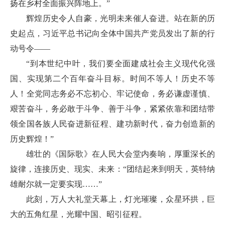
扬在乡村全面振兴阵地上。”
辉煌历史令人自豪，光明未来催人奋进。站在新的历
史起点，习近平总书记向全体中国共产党员发出了新的行
动号令——
“到本世纪中叶，我们要全面建成社会主义现代化强
国、实现第二个百年奋斗目标。时间不等人！历史不等
人！全党同志务必不忘初心、牢记使命，务必谦虚谨慎、
艰苦奋斗，务必敢于斗争、善于斗争，紧紧依靠和团结带
领全国各族人民奋进新征程、建功新时代，奋力创造新的
历史辉煌！”
雄壮的《国际歌》在人民大会堂内奏响，厚重深长的
旋律，连接历史、现实、未来：“团结起来到明天，英特纳
雄耐尔就一定要实现……”
此刻，万人大礼堂天幕上，灯光璀璨，众星环拱，巨
大的五角红星，光耀中国、昭引征程。