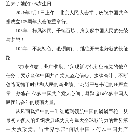
迎来了她的105岁生日。
2026年7月1日上午，北京人民大会堂，庆祝中国共产
党成立105周年大会隆重举行。
105年，栉风沐雨、千锤百炼，肩负起中国人民的光荣
与梦想！
105年，不忘初心、砥砺前行，继往开来走好新的长征
路！
“‘功崇惟志，业广惟勤。’实现新时代新征程党的使命
任务，要求全体中国共产党人坚定信心、接续奋斗，不断
创造无愧于时代和人民的新业绩。”习近平总书记的庄严宣
示，激荡在1亿多中国共产党人心间，凝聚起14亿多中国人
民团结奋斗的磅礴力量。
从风雨飘摇中的一叶红船到领航中国的巍巍巨轮，从
最初50多人的组织发展成为具有重大全球影响力的世界第
一大执政党。当世界惊叹“何以中国？何以中国共产