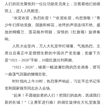
人们的目光聚焦到一位位功勋党员身上，注视着他们拾级
而上，进入人民殿堂。
“欢迎欢迎，热烈欢迎！”“欢迎欢迎，向您致敬！”青
少年们挥动党旗、国旗和鲜花，欢呼的声浪连绵不绝。盛
放的蝴蝶兰、莲花格外明丽，深情的《红旗颂》旋律奏
响。
人民大会堂内，万人大礼堂华灯璀璨、气氛热烈。主
席台后幕正中是熠熠生辉的中国共产党党徽，党徽下方
是“1921－2026”字标，10面红旗分列两侧。
“1921－2026”，铺展一幅波澜壮阔的历史画卷，谱写
一曲荡气回肠的慷慨壮歌。
时针指向上午10时，热烈掌声响起，习近平总书记等
党和国家领导同志步入会场。
“起来！不愿做奴隶的人们！把我们的血肉，筑成我们
新的长城！”《义勇军进行曲》的雄壮旋律在大礼堂激荡