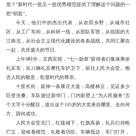
党？”新时代一批又一批优秀模范提供了理解这个问题的一
把“钥匙”。
今天，他们中的杰出代表，从农田乡野，从城市社
区，从工厂车间，从科研一线，从部队军营，从祖国的大
江南北，从社会主义现代化建设的各条战线，共同汇聚在
一起，共庆盛大的节日。
上午9时许，京西宾馆，“七一勋章”获得者们集体乘坐
礼宾车，在21辆礼宾摩托车护卫下，前往人民大会堂。饱
含人民的敬意，彰显时代的尊崇。
十里长街，延伸一条康庄大道；高楼林立，见证多少
巨变沧桑。车队驶过新华门，门内影壁上“为人民服务”五
个大字十分醒目，道出这个105岁的大党来自哪里、去向何
方、因何成功。
人民大会堂北门，红毯铺下，红旗高扬，礼兵们持枪
伫立，迎候着模范，礼敬着功臣。车辆抵达，车门打开，