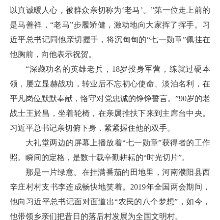
以真诚暖人心，被群众亲切称为‘老马’。”第一位走上前的
是马善祥，“老马”步履矫健，激动地向大家挥了挥手。习
近平总书记同他亲切握手，将沉甸甸的“七一勋章”佩挂在
他胸前，向他表示祝贺。
“深藏功名的英雄老兵，18岁投身军营，练就过硬本
领，屡立显赫战功，转业后不忘初心使命、淡泊名利，在
平凡岗位默默奉献，恪守对党忠诚的铮铮誓言。”90岁的老
战士王於昌，坐着轮椅，在亲属推扶下来到主席台中央。
习近平总书记亲切俯下身，紧紧握住他的双手。
大礼堂两边的屏幕上播放着“七一勋章”获得者的工作
照。瞬间的定格，是数十载辛勤耕耘的“时光切片”。
那是一片绿意。在挂满番茄的田地里，河南濮阳县西
辛庄村村支书李连成畅快地笑着。2019年全国两会期间，
他向习近平总书记面对面道出“农民的八个梦想”，如今，
他带领乡亲们把昔日的落后村发展为全国文明村。