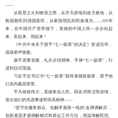
——
从星星之火到燎原之势，从开天辟地到改天换地，从
救国救民到强国富民，从家国弱乱到民族复兴……105年
来，在中国共产党带领下，英雄的中国人民一步步站起
来、富起来、强起来！
《中共中央关于授予“七一勋章”的决定》宣读完毕，
现场掌声致敬。
旗手高擎党旗，礼兵步伐铿锵、手捧“七一勋章”，行
进到仪式现场。
习近平总书记为“七一勋章”获得者颁授勋章，授予他
们党内最高荣誉。
平凡铸就伟大，英雄来自人民。唱名词简洁而深情，
道出他们的先进事迹和崇高精神——
“坚守在服务群众、化解矛盾第一线的‘金牌调解员’，
创新基层矛盾调解模式和群众工作方法，用温情解民忧、