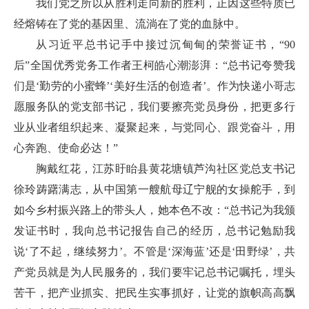
我们党之所以从胜利走向新的胜利，正因这些特质已
经熔铸在了党的基因里、流淌在了党的血脉中。
从习近平总书记手中接过沉甸甸的荣誉证书，“90
后”全国优秀党务工作者王柯皓心潮澎湃：“总书记夸赞我
们是‘勤劳的小蜜蜂’‘美好生活的创造者’。作为快递小哥志
愿服务队的党支部书记，我们要擦亮党员身份，把更多行
业从业者组织起来、凝聚起来，与党同心、跟党奋斗，用
心奔跑、使命必达！”
胸戴红花，江苏盱眙县黄花塘镇芦沟社区党总支书记
徐玲踌躇满志，从中国第一艘航母辽宁舰的女操舵手，到
如今乡村振兴路上的带头人，她本色不改：“总书记为我颁
发证书时，我向总书记报告自己的经历，总书记勉励我
说‘了不起，继续努力’。不管是‘深海蓝’还是‘田野绿’，共
产党员就是为人民服务的，我们要牢记总书记嘱托，埋头
苦干，把产业抓实、把民生实事抓好，让党的旗帜高高飘