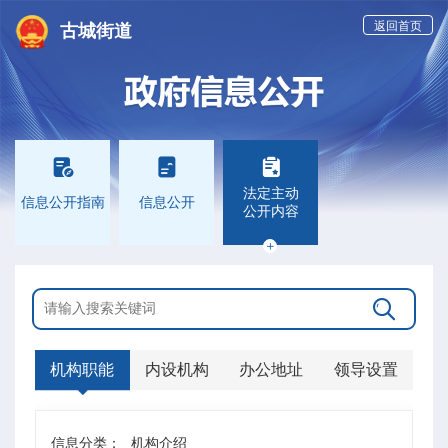
返回首页
古城街道



法定主动
信息公开指南
信息公开
公开内容


机构职能
内设机构
办公地址
领导设置
信息分类：
机构介绍