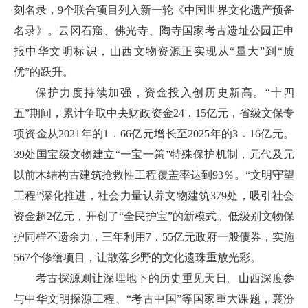
刻名录，9个联合项目列入新一轮《中国世界文化遗产预备
名录》。云冈石窟、佛光寺、陶寺国家考古遗址公园正申
报中华文明标识，山西文物资源正实现从“量大”到“质
优”的跃升。
保护力度持续加强，资金投入创历史新高。“十四
五”期间，累计争取中央财政资金24．15亿元，省级文保专
项资金从2021年的1．66亿元增长至2025年的3．16亿元。
39处国宝级文物建立“一宝一策”特殊保护机制，元代及元
以前木结构古建筑抢救性工程覆盖率达到93％。“文明守望
工程”深化推进，社会力量认养文物建筑379处，吸引社会
资金超2亿元，开创了“全民护宝”的新模式。低级别文物保
护同样不遗余力，三年利用7．55亿元政府一般债券，实施
567个修缮项目，让散落乡野的文化遗珠重放光彩。
考古探源则让深埋地下的历史重见天日。山西深度参
与中华文明探源工程、“考古中国”等国家重大课题，襄汾