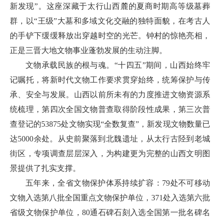
新发现”。这座深藏于太行山西麓的夏商时期高等级墓葬
群，以“王级”大墓和多域文化交融的独特面貌，在考古人
的手铲下缓缓释放出穿越时空的光芒。钟村的惊艳亮相，
正是三晋大地文物事业蓬勃发展的生动注脚。
文物承载民族的根与魂。“十四五”期间，山西始终牢
记嘱托，将新时代文物工作要求贯穿始终，统筹保护与传
承、安全与发展。山西以前所未有的力度推进文物资源系
统梳理，第四次全国文物普查取得阶段性成果，第三次普
查登记的53875处文物实现“全数复查”，新发现文物数量已
达5000余处。从史前聚落到北魏遗址，从太行古陉到老城
街区，专项调查层层深入，为构建更为完整的山西文明图
景提供了扎实支撑。
五年来，全省文物保护体系持续扩容：79处不可移动
文物入选第八批全国重点文物保护单位，371处入选第六批
省级文物保护单位，80通石碑石刻入选全国第一批名碑名