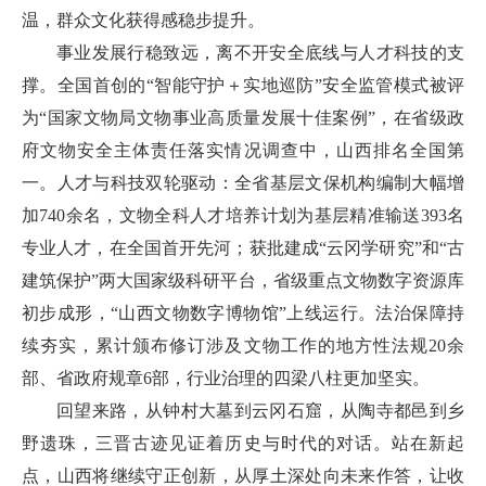
温，群众文化获得感稳步提升。
事业发展行稳致远，离不开安全底线与人才科技的支
撑。全国首创的“智能守护＋实地巡防”安全监管模式被评
为“国家文物局文物事业高质量发展十佳案例”，在省级政
府文物安全主体责任落实情况调查中，山西排名全国第
一。人才与科技双轮驱动：全省基层文保机构编制大幅增
加740余名，文物全科人才培养计划为基层精准输送393名
专业人才，在全国首开先河；获批建成“云冈学研究”和“古
建筑保护”两大国家级科研平台，省级重点文物数字资源库
初步成形，“山西文物数字博物馆”上线运行。法治保障持
续夯实，累计颁布修订涉及文物工作的地方性法规20余
部、省政府规章6部，行业治理的四梁八柱更加坚实。
回望来路，从钟村大墓到云冈石窟，从陶寺都邑到乡
野遗珠，三晋古迹见证着历史与时代的对话。站在新起
点，山西将继续守正创新，从厚土深处向未来作答，让收