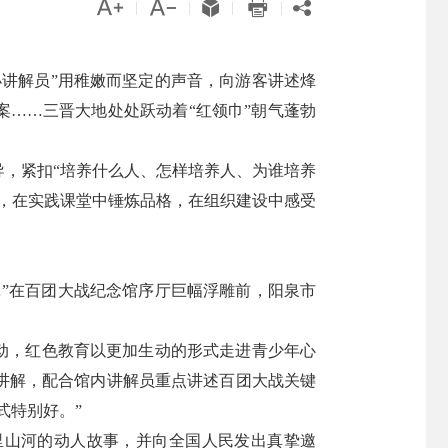





|
|
|
|
讲解员”用稚嫩而坚定的声音，向游客讲述烽
案……三晋大地处处跃动着“红领巾”朝气蓬勃
，紧扣“培养什么人、怎样培养人、为谁培养
，在实践课堂中锤炼品格，在组织建设中感受
”在百团大战纪念馆序厅巨幅浮雕前，阳泉市
动，红色教育以更加生动的形式走进青少年心
讲解，配合馆内讲解员重点讲述百团大战关键
式特别好。”
表里山河的动人故事，并向全国人民发出真挚邀