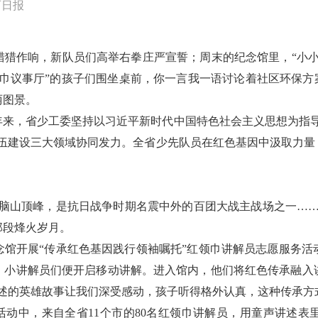
西日报
猎猎作响，新队员们高举右拳庄严宣誓；周末的纪念馆里，“小小
巾议事厅”的孩子们围坐桌前，你一言我一语讨论着社区环保方
丽图景。
年来，省少工委坚持以习近平新时代中国特色社会主义思想为指导
队伍建设三大领域协同发力。全省少先队员在红色基因中汲取力量
。
狮脑山顶峰，是抗日战争时期名震中外的百团大战主战场之一……
那段烽火岁月。
念馆开展“传承红色基因践行领袖嘱托”红领巾讲解员志愿服务活
，小讲解员们便开启移动讲解。进入馆内，他们将红色传承融入
述的英雄故事让我们深受感动，孩子听得格外认真，这种传承方
讲述活动中，来自全省11个市的80名红领巾讲解员，用童声讲述