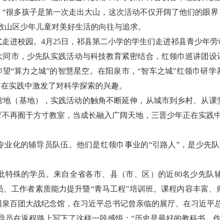
“很多孩子是第一次走出大山，这次活动不仅开阔了他们的眼界
无数山区少年儿童对美好生活的向往与追求。
走进校园。4月25日，祁县第二小学的学生们走进祁县青少年
大同市，少先队实践活动与科技教育紧密结合，红领巾巡讲团设
仰望“算力之城”的智慧星空。在阳泉市，“智车之城”红领巾研
，在实践中激发了对科学探索的兴趣。
营地（基地），实践活动的触角不断延伸，从城市到乡村、从课
育不再囿于方寸教室，当成长融入广阔天地，三晋少年正在实践
专业化的辅导员队伍。他们是红领巾事业的“引路人”，是少先队
一批特殊的学员。来自全省各市、县（市、区）的近80名少先
员、工作者素质能力提升暨“青马工程”培训班。课程内容丰富、
阳泉百团大战纪念馆，在习近平总书记曾亲临的展厅、在习近平总
导员在返程路上写下了这样一段感悟：“历史是最好的教科书，作