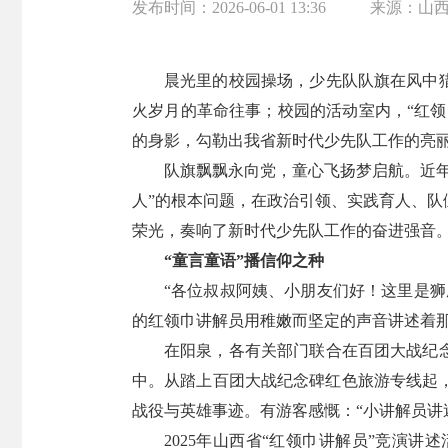
发布时间：
2026-06-01 13:36
来源：
山
晨光里的校园操场，少先队队旗在风中
火岁月的革命往事；校园的活动室内，“红领
的身影，勾勒出我省新时代少先队工作的亮
队旗飘飘永向党，童心飞扬梦启航。近
人”的根本问题，在政治引领、实践育人、
荣光，奏响了新时代少先队工作的奋进强音
“童言童语”播信仰之种
“各位叔叔阿姨、小朋友们好！这里是
的红领巾讲解员用稚嫩而坚定的声音讲述着
在阳泉，各有关部门联合在百团大战纪
中。从踏上百团大战纪念碑红色旅游专线起
战役与英雄事迹。有游客感慨：“小讲解员讲
2025年山西省“红领巾讲解员”竞演