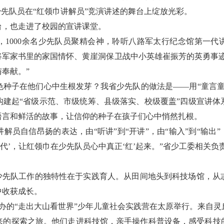
名少先队员在“红领巾讲解员”竞演讲述的舞台上绽放光彩。
台，也走进了校园的宣讲课堂。
1000余名少先队员聚精会神，聆听八路军太行纪念馆第一代
将军家书里的家国情怀、黄崖洞保卫战中小英雄崔振芳的英勇事迹
奉献。”
种子在他们心中生根发芽？我省少先队的做法是——用“童言童语
，构建起“省级示范、市级统筹、县级落实、校级覆盖”四级宣讲
语言和鲜活的故事，让信仰的种子在孩子们心中悄然扎根。
解员自信昂扬的表达，由“听讲”到“开讲”，由“输入”到“输出
代’，让红领巾在少先队员心中真正‘红’起来。”省少工委相关负
。少先队工作的独特性在于实践育人。从田间地头到科技场馆，从
中收获成长。
委主办的“走出大山看世界”少年儿童社会实践营在太原举行。来自
来的探索之旅。他们走进科技馆，亲手操作科普设备，感受科技