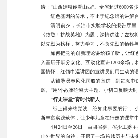
请：“山西娃喊你看山西”。全省超过6000
红色基因的传承，不止于纪念馆的讲解
清明前夕，长治市实验学校的报告厅里，
《致敬！抗战英雄》为题，深情讲述了左权
以先烈为榜样，努力学习，不负先烈的牺牲与
如何把党的创新理论讲给孩子听，让红色
入基层开展分众化、互动化宣讲1200余场
国情怀，红领巾巡讲团的宣讲员们用生动的
从辅导员春风化雨般的宣讲，到红领巾讲
辉。“用‘小故事诠释大主题、小切口反映大时
“行走课堂”育时代新人
“纸上得来终觉浅，绝知此事要躬行”
断丰富实践载体，让少年儿童在行走的课堂
4月24日至26日，由团省委、省少工
山外世界的向往，开启了一场跨越历史与未