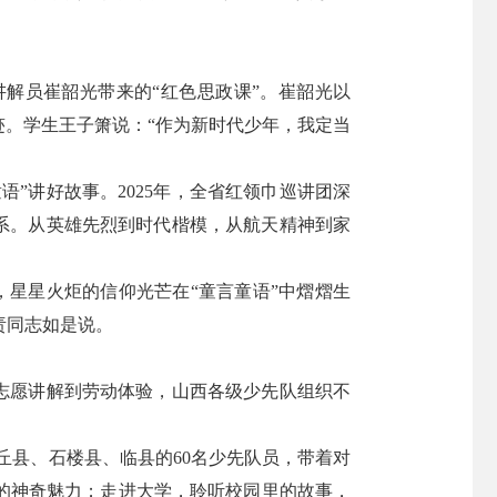
讲解员崔韶光带来的“红色思政课”。崔韶光以
。学生王子箫说：“作为新时代少年，我定当
”讲好故事。2025年，全省红领巾巡讲团深
体系。从英雄先烈到时代楷模，从航天精神到家
”，星星火炬的信仰光芒在“童言童语”中熠熠生
责同志如是说。
志愿讲解到劳动体验，山西各级少先队组织不
灵丘县、石楼县、临县的60名少先队员，带着对
的神奇魅力；走进大学，聆听校园里的故事，