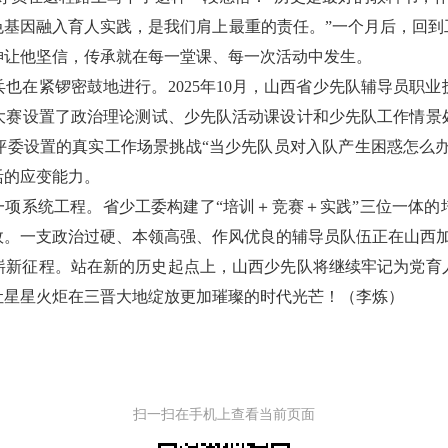
色基因融入育人实践，是我们肩上最重的责任。”一个月后，回到
神让他坚信，传承就在每一堂课、每一次活动中发生。
也在紧锣密鼓地进行。2025年10月，山西省少先队辅导员职
。大赛设置了政治理论测试、少先队活动课设计和少先队工作情
委设置的真实工作场景挑战“当少先队员对入队产生困惑怎么办
活的应变能力。
一项系统工程。省少工委构建了“培训＋竞赛＋实践”三位一体
效。一支政治过硬、本领高强、作风优良的辅导员队伍正在山西
崭新征程。站在新的历史起点上，山西少先队将继续牢记为党育
让星星火炬在三晋大地绽放更加璀璨的时代光芒！（李炼）
扫一扫在手机上查看当前页面