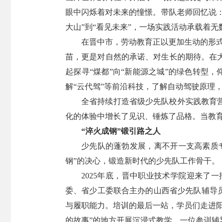
眼中闪烁着对未来的憧憬。带队老师回忆说：
大山”到“看见未来”，一场实践活动承载着
在晋中市，劳动教育正以更加生动的形式
苗，更是对自然的承诺、对生长的期待。在
起探寻“煤都”向“新能源之城”的绿色转型，
解“云代驾”等前沿科技，了解自动驾驶原理
全省持续打造省级少先队校外实践教育
化的体验中增长了见识、锤炼了品格。当教
“淬火成钢”锻引路之人
少先队的蓬勃发展，离不开一支高素质
钢”的决心，锻造新时代的少先队工作骨干。
2025年底，晋中职业技术学院迎来了
委、省少工委联合主办的山西省少先队辅导
与履职能力。培训的最后一站，学员们走进
的故事”的地方开展沉浸式教学。一位参训辅