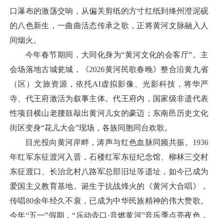
口瀑布的激荡交响，从偏关剪纸的方寸红纸到绛州澄泥砚
的八色新生，一曲曲活态传承之歌，正将黄河文脉融入人
间烟火。
今年春节期间，大同化身为“黄河文化的会客厅”。主
会场落地古城瓮城，《2026黄河民歌春晚》整合沿黄九省
（区）文旅资源，依托AI虚拟影像、光影科技，将华严
寺、代王府激活为叙事主体。代王府内，国家级非遗代表
性项目横山老腰鼓敲出黄河儿女的豪迈；东南邑历史文化
街区变身“花儿大会”现场，各族同胞同台欢歌。
目光投向黄河岸畔，涛声与红色血脉同频共振。1936
年红军东征渡河入晋，石楼红军东征纪念馆、柳林三交村
东征渡口、长治北村八路军总部旧址等遗址，如今已成为
爱国主义教育基地。诞生于抗战烽火的《黄河大合唱》，
传唱80余年经久不衰，已成为中华民族精神的伟大赞歌。
今年“五一”假期，“乐动壶口·音燃黄河”音乐季点亮夜色，