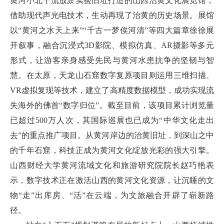
黄河小北干流放淤实验旧址打造的山西治黄文化展览馆，
借助现代声光电技术，生动再现了治黄的历史场景。展馆
以“黄河之水天上来”“千古一梦俟河清”等四大篇章徐徐展
开叙事，融合沉浸式3D影院、模拟仿真、AR摄影等多元
形式，让游客亲身感受先民与黄河水患抗争的坚韧与智
慧。在太原，天龙山石窟数字复原项目则运用三维扫描、
VR虚拟复现等技术，建立了高精度数据模型，成功实现流
失海外的佛首“数字归位”。截至目前，该项目累计浏览量
已超过500万人次，其国际巡展也已成为“中华文化走出
去”的重点推广项目。从黄河岸边的治黄旧址，到深山之中
的千年石窟，科技正成为黄河文化绽放光彩的强大引擎。
山西财经大学黄河流域文化和旅游研究院院长赵巧艳表
示，数字技术正在激活山西的黄河文化资源，让沉睡的文
物“走”出库房、“活”在云端，为文旅融合开辟了崭新路
径。