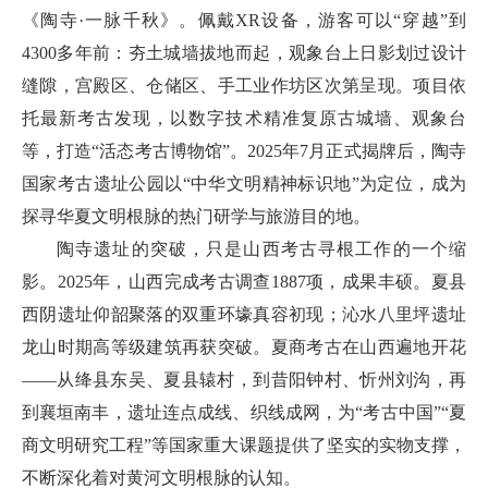
《陶寺·一脉千秋》。佩戴XR设备，游客可以“穿越”到
4300多年前：夯土城墙拔地而起，观象台上日影划过设计
缝隙，宫殿区、仓储区、手工业作坊区次第呈现。项目依
托最新考古发现，以数字技术精准复原古城墙、观象台
等，打造“活态考古博物馆”。2025年7月正式揭牌后，陶寺
国家考古遗址公园以“中华文明精神标识地”为定位，成为
探寻华夏文明根脉的热门研学与旅游目的地。
陶寺遗址的突破，只是山西考古寻根工作的一个缩
影。2025年，山西完成考古调查1887项，成果丰硕。夏县
西阴遗址仰韶聚落的双重环壕真容初现；沁水八里坪遗址
龙山时期高等级建筑再获突破。夏商考古在山西遍地开花
——从绛县东吴、夏县辕村，到昔阳钟村、忻州刘沟，再
到襄垣南丰，遗址连点成线、织线成网，为“考古中国”“夏
商文明研究工程”等国家重大课题提供了坚实的实物支撑，
不断深化着对黄河文明根脉的认知。