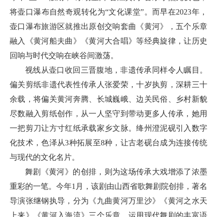
将壶口瀑布自然奇观转化为“文化课堂”。而早在2023年，
壶口瀑布旅游区就推出原创交响套曲《黄河》，五个乐章
融入《黄河船夫曲》《黄河大合唱》等经典旋律，让历史
回响与时代交响在峡谷间激荡。
视线从壶口收回三晋腹地，非遗传承同样令人瞩目。
偏关剪纸非遗代表性传承人张爱荣，十岁执剪，深耕三十
余载，将偏关黄河奔腾、长城巍峨、边关民俗、乡村新貌
尽数融入剪纸创作，从一人坚守到带动更多人传承，她用
一把剪刀让方寸红纸承载家乡文脉。绛州澄泥砚引入数字
化技术，色泽从3种拓展至8种，让古老砚台成为连接传统
与现代的文化名片。
舞剧《黄河》的创排，则为这场传承大戏增添了浓墨
重彩的一笔。今年1月，该剧由山西省歌舞剧院创排，著名
导演张继钢执导，分为《九曲黄河万里沙》《黄河之水天
上来》《黄河入海流》三个乐章，运用现代舞剧的丰富语