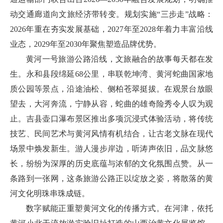
动交通廊道向文旅经济带转变。规划实施“三步走”战略：
2026年重在夯实发展基础，2027年至2028年着力丰富沿线
业态，2029年至2030年聚焦塑造品牌优势。
黄河一号旅游公路沿线，文旅融合的故事每天都在发
生。永和县段绵延68公里，串联乾坤湾、黄河蛇曲国家地
质公园等景点，沿途油松、侧柏苍翠挺拔。在观景台放眼
望去，大河奔流，宁静从容，蛇曲的雄奇险秀令人叹为观
止。吉县壶口瀑布景区推出多项沉浸式体验活动，将传统
技艺、民间艺术与黄河风情有机结合，让古老文脉在现代
场景中焕发新生。游人漫步岸边，听涛声依旧，品文脉悠
长，纷纷为深厚的历史底蕴与浓郁的文化氛围点赞。从一
条路到一张网，这条旅游公路正以绽放之姿，将散落的黄
河文化明珠串珠成链。
数字赋能正重塑黄河文化的传播方式。在河津，依托