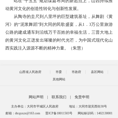
站在“十五五”规划谋篇布局的新起点上，山西持续推
动黄河文化的创造性转化与创新性发展。
从陶寺的圭尺到八里坪的巨型建筑基址，从舞剧《黄
河》的“泥浆舞蹈”到大同的民歌盛宴，从1．3万公里旅游
公路的建成通车到沿线万千百姓的幸福生活，三晋大地上
的黄河文化正迸发出璀璨的时代光芒，为中国式现代化山
西实践注入源源不断的精神力量。（朱慧）
山西省人民政府
市委
市政府
县区网站
其他网站
网站声明
|
联系我们
|
免责申明
主办单位：大同市平城区人民政府
地址：大同市迎宾西街30号
邮箱：dtcqxxzx@163.com
晋ICP备18011503号
网站标识码：1402130001