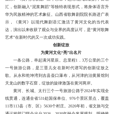
汇，创新融入“泥浆舞蹈”等独特表现形式，将身体语言升
华为民族精神的艺术象征。山西省歌舞剧院院长路进广表
示，《黄河》以现代舞剧语汇激活了黄河文化的当代表
达，演出以来收获了观众与业界的高度认可，是“黄河歌舞
艺术”在新时代的又一次成功实践。
创新绽放
为黄河文化“亮”出名片
一条公路，串起满河星辰。总里程1．3万公里的三个
一号旅游公路，是三晋儿女在新时代谱写的创新绽放之
歌。从永和乾坤湾到吉县壶口瀑布，从河津的治黄展馆到
天龙山的数字石窟，绽放的旋律激荡在黄河两岸。
黄河、长城、太行三个一号旅游公路于2024年实现全
线贯通，连通全省531处国保单位、976个景区景点，覆盖
11市113县（市、区）5630个村庄。2026年初，省文旅与交
通运输部门联合出台2026—2030年融合发展规划，明确推