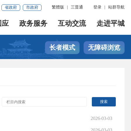
繁體版
|
三晋通
登录
|
站群导航
省政府
市政府
回应
政务服务
互动交流
走进平城
长者模式
无障碍浏览
2026-03-03
2026-03-03