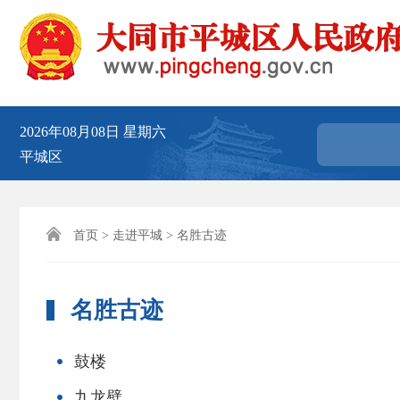
2026年08月08日
星期六
平城区

首页
>
走进平城
> 名胜古迹
名胜古迹
鼓楼
九龙壁