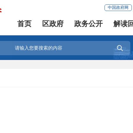
中国政府网
首页
区政府
政务公开
解读
