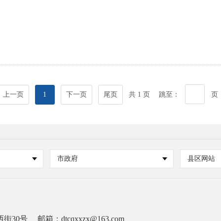
上一页
1
下一页
尾页
共 1 页
跳至：
页
市政府
县区网站
街30号
邮箱：dtcqxxzx@163.com