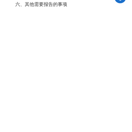
六、其他需要报告的事项
无
山西省人民政府
市委
市政府
县区网站
其他网站
网站声明
|
联系我们
|
免责申明
主办单位：大同市平城区人民政府
地址：大同市迎宾西街30号
邮箱：dtcqxxzx@163.com
晋ICP备18011503号
网站标识码：1402130001
晋公网安备 14020202000152号
网站支持
IPV6