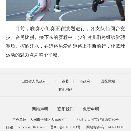
目前，联赛小组赛正在激烈进行，各支队伍同台竞
技、奋勇比拼。接下来的赛程中，少年健儿们将继续驰骋
赛场、挥洒汗水，在追逐热爱的道路上不断前行，让篮球
运动的魅力点亮整个平城。
山西省人民政府
市委
市政府
县区网站
其他网站
网站声明
|
联系我们
|
免责申明
主办单位：大同市平城区人民政府
地址：大同市迎宾西街30号
邮箱：dtcqxxzx@163.com
晋ICP备18011503号
网站标识码：1402130001