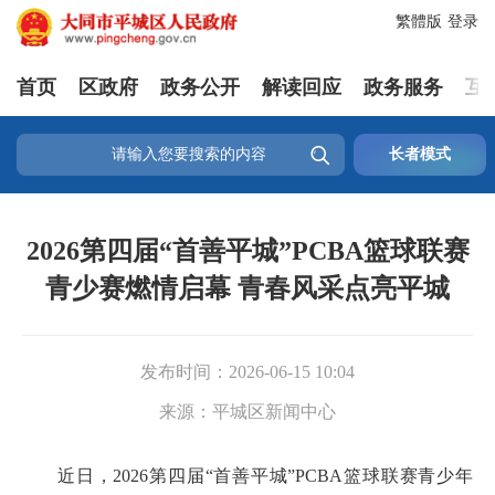
繁體版
登录
首页
区政府
政务公开
解读回应
政务服务
互

长者模式
2026第四届“首善平城”PCBA篮球联赛
青少赛燃情启幕 青春风采点亮平城
发布时间：
2026-06-15 10:04
来源：
平城区新闻中心
近日，2026第四届“首善平城”PCBA篮球联赛青少年