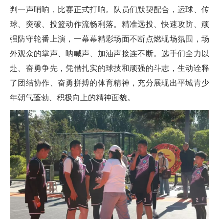
判一声哨响，比赛正式打响。队员们默契配合，运球、传
球、突破、投篮动作流畅利落。精准远投、快速攻防、顽
强防守轮番上演，一幕幕精彩场面不断点燃现场氛围，场
外观众的掌声、呐喊声、加油声接连不断。选手们全力以
赴、奋勇争先，凭借扎实的球技和顽强的斗志，生动诠释
了团结协作、奋勇拼搏的体育精神，充分展现出平城青少
年朝气蓬勃、积极向上的精神面貌。