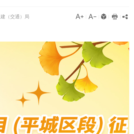




住建（交通）局

|
|
|
|