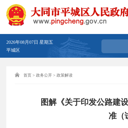
2026年08月07日
星期五
平城区

首页
>
政务公开
>
政策解读
图解《关于印发公路建
准（