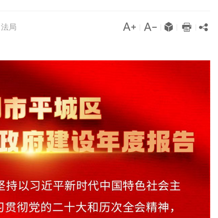




司法局

|
|
|
|