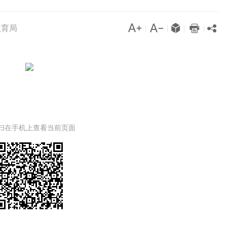




教育局

|
|
|
|
扫在手机上查看当前页面