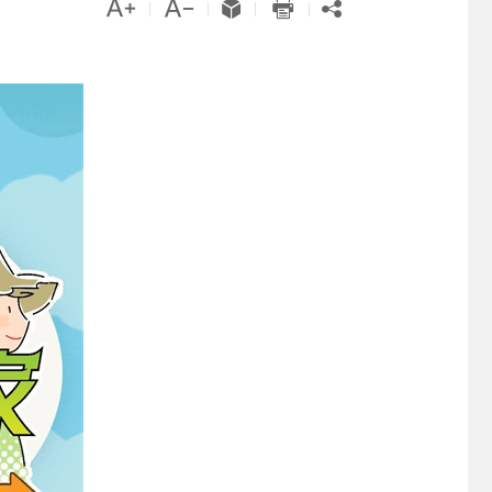





|
|
|
|