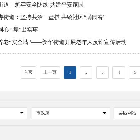
街道：筑牢安全防线 共建平安家园
寺街道：坚持共治一盘棋 共绘社区“满园春”
同心 “瘦”出实惠
养老“安全墙”——新华街道开展老年人反诈宣传活动
首页
上一页
1
2
3
4
5
市政府
县区网站