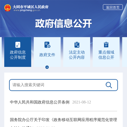
返回首页




政府信息
法定主动
重点领域
政府文件
公开制度
公开内容
信息公开


中华人民共和国政府信息公开条例
2021-08-12
国务院办公厅关于印发《政务移动互联网应用程序规范化管理